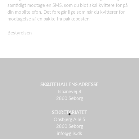
samtidigt modtage en SMS, som du blot skal kvittere for på
din mobiltelefon. Det foregår lige som når du kvitterer for
modtagelse af en pakke fra pakkeposten.
Bestyrelsen
SKØJTEHALLENS ADRESSE
Isbanevej 8
2860 Søborg
SEKRETARIATET
Onsbjerg Allé 5
2860 Søborg
info@glis.dk