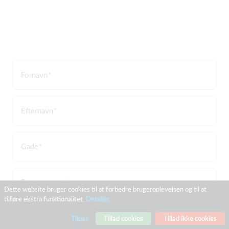
Fornavn
Efternavn
Gade
Postnummer
Dette website bruger cookies til at forbedre brugeroplevelsen og til at
tilføre ekstra funktionalitet.
Detaljer
By
Tilpas
Tillad cookies
Tillad ikke cookies