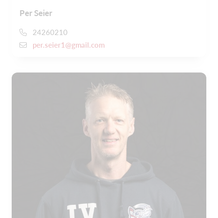
Per Seier
24260210
per.seier1@gmail.com