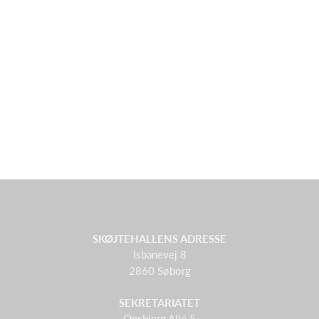
SKØJTEHALLENS ADRESSE
Isbanevej 8
2860 Søborg
SEKRETARIATET
Onsbjerg Allé 5