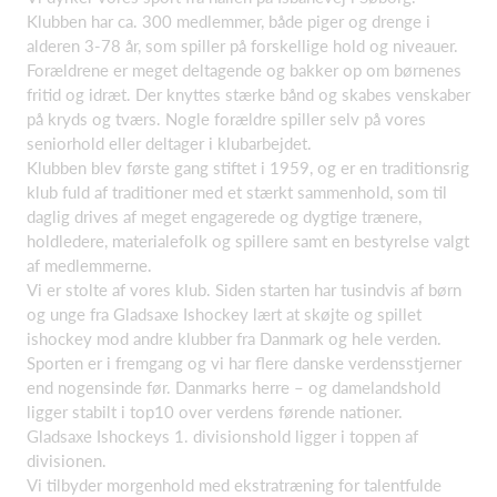
Klubben har ca. 300 medlemmer, både piger og drenge i
alderen 3-78 år, som spiller på forskellige hold og niveauer.
Forældrene er meget deltagende og bakker op om børnenes
fritid og idræt. Der knyttes stærke bånd og skabes venskaber
på kryds og tværs. Nogle forældre spiller selv på vores
seniorhold eller deltager i klubarbejdet.
Klubben blev første gang stiftet i 1959, og er en traditionsrig
klub fuld af traditioner med et stærkt sammenhold, som til
daglig drives af meget engagerede og dygtige trænere,
holdledere, materialefolk og spillere samt en bestyrelse valgt
af medlemmerne.
Vi er stolte af vores klub. Siden starten har tusindvis af børn
og unge fra Gladsaxe Ishockey lært at skøjte og spillet
ishockey mod andre klubber fra Danmark og hele verden.
Sporten er i fremgang og vi har flere danske verdensstjerner
end nogensinde før. Danmarks herre – og damelandshold
ligger stabilt i top10 over verdens førende nationer.
Gladsaxe Ishockeys 1. divisionshold ligger i toppen af
divisionen.
Vi tilbyder morgenhold med ekstratræning for talentfulde